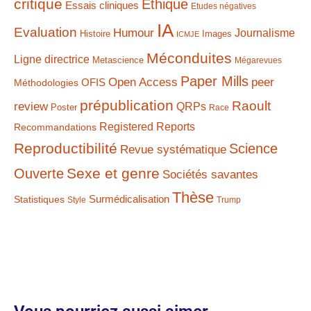
critique
Ethique
Essais cliniques
Etudes négatives
IA
Evaluation
Humour
Journalisme
Histoire
Images
ICMJE
Méconduites
Ligne directrice
Metascience
Mégarevues
Paper Mills
Open Access
peer
Méthodologies
OFIS
prépublication
Raoult
review
QRPs
Poster
Race
Registered Reports
Recommandations
Reproductibilité
Science
Revue systématique
Sexe et genre
Ouverte
Sociétés savantes
Thèse
Statistiques
Surmédicalisation
Style
Trump