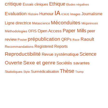
critique
Ethique
Essais cliniques
Etudes négatives
IA
Evaluation
Humour
Journalisme
Histoire
Images
ICMJE
Méconduites
Ligne directrice
Metascience
Mégarevues
Paper Mills
Open Access
peer
Méthodologies
OFIS
prépublication
Raoult
review
QRPs
Poster
Race
Registered Reports
Recommandations
Reproductibilité
Science
Revue systématique
Sexe et genre
Ouverte
Sociétés savantes
Thèse
Statistiques
Surmédicalisation
Style
Trump