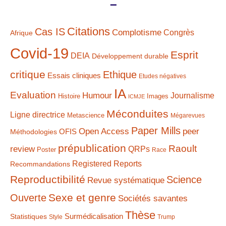
–
Citations
Cas IS
Complotisme
Congrès
Afrique
Covid-19
Esprit
DEIA
Développement durable
critique
Ethique
Essais cliniques
Etudes négatives
IA
Evaluation
Humour
Journalisme
Histoire
Images
ICMJE
Méconduites
Ligne directrice
Metascience
Mégarevues
Paper Mills
Open Access
peer
Méthodologies
OFIS
prépublication
Raoult
review
QRPs
Poster
Race
Registered Reports
Recommandations
Reproductibilité
Science
Revue systématique
Sexe et genre
Ouverte
Sociétés savantes
Thèse
Statistiques
Surmédicalisation
Style
Trump