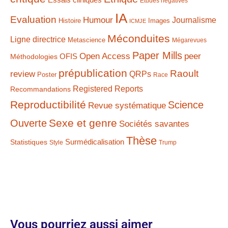
Etudes négatives
IA
Evaluation
Humour
Journalisme
Histoire
Images
ICMJE
Méconduites
Ligne directrice
Metascience
Mégarevues
Paper Mills
Open Access
peer
Méthodologies
OFIS
prépublication
Raoult
review
QRPs
Poster
Race
Registered Reports
Recommandations
Reproductibilité
Science
Revue systématique
Sexe et genre
Ouverte
Sociétés savantes
Thèse
Statistiques
Surmédicalisation
Style
Trump
Vous pourriez aussi aimer