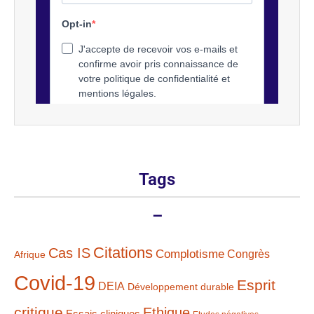
Tags
–
Citations
Cas IS
Complotisme
Congrès
Afrique
Covid-19
Esprit
DEIA
Développement durable
critique
Ethique
Essais cliniques