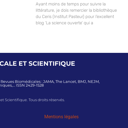
Ayant moins de temps pour suivre la
littérature, je dois remercier la bibliothèque
du Ceris (Institut Pasteur) pour l’excellent
blog ‘La science ouverte’ qui a
ALE ET SCIENTIFIQUE
s Revues Biomédicales : JAMA, The Lancet, BMJ, NEJM,
iques,... ISSN 2429-1528
 Scientifique. Tous droits réservés.
Mentions légales