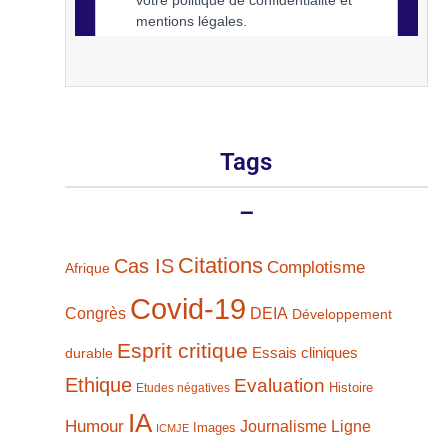
Tags
–
Citations
Cas IS
Complotisme
Afrique
Covid-19
Congrès
DEIA
Développement
Esprit critique
durable
Essais cliniques
Ethique
Evaluation
Histoire
Etudes négatives
IA
Humour
Journalisme
Ligne
Images
ICMJE