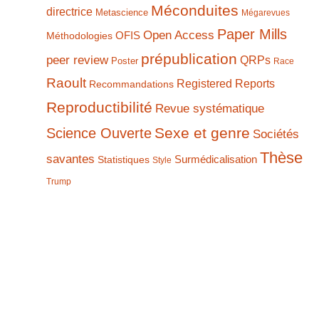
Méconduites
directrice
Metascience
Mégarevues
Paper Mills
Open Access
Méthodologies
OFIS
prépublication
peer review
QRPs
Poster
Race
Raoult
Registered Reports
Recommandations
Reproductibilité
Revue systématique
Sexe et genre
Science Ouverte
Sociétés
Thèse
savantes
Statistiques
Surmédicalisation
Style
Trump