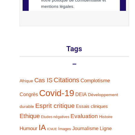
Tags
–
Citations
Cas IS
Complotisme
Afrique
Covid-19
Congrès
DEIA
Développement
Esprit critique
durable
Essais cliniques
Ethique
Evaluation
Histoire
Etudes négatives
IA
Humour
Journalisme
Ligne
Images
ICMJE