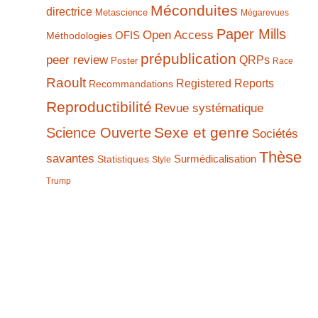
Méconduites
directrice
Metascience
Mégarevues
Paper Mills
Open Access
Méthodologies
OFIS
prépublication
peer review
QRPs
Poster
Race
Raoult
Registered Reports
Recommandations
Reproductibilité
Revue systématique
Sexe et genre
Science Ouverte
Sociétés
Thèse
savantes
Statistiques
Surmédicalisation
Style
Trump