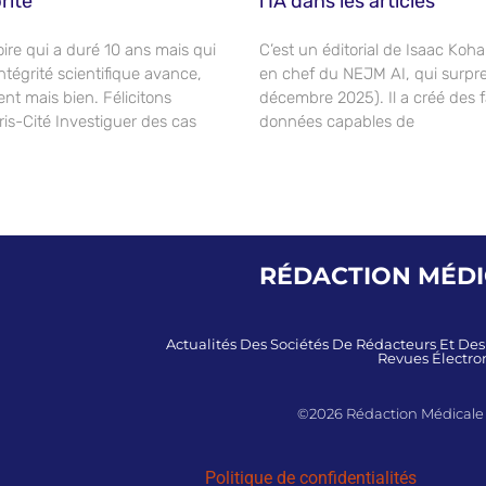
rité
l’IA dans les articles
oire qui a duré 10 ans mais qui
C’est un éditorial de Isaac Koh
ntégrité scientifique avance,
en chef du NEJM AI, qui surpr
nt mais bien. Félicitons
décembre 2025). Il a créé des 
aris-Cité Investiguer des cas
données capables de
RÉDACTION MÉDIC
Actualités Des Sociétés De Rédacteurs Et De
Revues Électron
©2026 Rédaction Médicale et
Politique de confidentialités