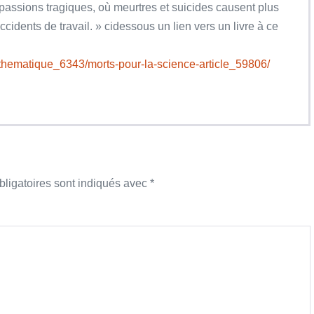
de passions tragiques, où meurtres et suicides causent plus
idents de travail. » cidessous un lien vers un livre à ce
e-thematique_6343/morts-pour-la-science-article_59806/
ligatoires sont indiqués avec
*