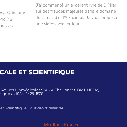
J’ai commenté un excellent livre de C Piller
sur des fraudes majeures dans le domaine
ane, rédacteur
de la maladie d’Alzheimer. Je vous propose
end (18
une vidéo avec l’auteur
fausses
ALE ET SCIENTIFIQUE
s Revues Biomédicales : JAMA, The Lancet, BMJ, NEJM,
iques,... ISSN 2429-1528
 Scientifique. Tous droits réservés.
Mentions légales