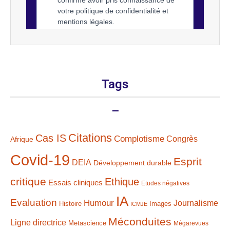
Tags
–
Citations
Cas IS
Complotisme
Congrès
Afrique
Covid-19
Esprit
DEIA
Développement durable
critique
Ethique
Essais cliniques
Etudes négatives
IA
Evaluation
Humour
Journalisme
Histoire
Images
ICMJE
Méconduites
Ligne directrice
Metascience
Mégarevues