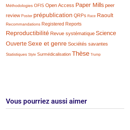
Paper Mills
Open Access
peer
Méthodologies
OFIS
prépublication
Raoult
review
QRPs
Poster
Race
Registered Reports
Recommandations
Reproductibilité
Science
Revue systématique
Sexe et genre
Ouverte
Sociétés savantes
Thèse
Statistiques
Surmédicalisation
Style
Trump
Vous pourriez aussi aimer