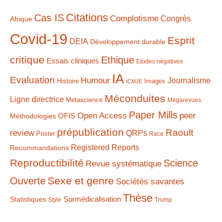
Citations
Cas IS
Complotisme
Congrès
Afrique
Covid-19
Esprit
DEIA
Développement durable
critique
Ethique
Essais cliniques
Etudes négatives
IA
Evaluation
Humour
Journalisme
Histoire
Images
ICMJE
Méconduites
Ligne directrice
Metascience
Mégarevues
Paper Mills
Open Access
peer
Méthodologies
OFIS
prépublication
Raoult
review
QRPs
Poster
Race
Registered Reports
Recommandations
Reproductibilité
Science
Revue systématique
Sexe et genre
Ouverte
Sociétés savantes
Thèse
Statistiques
Surmédicalisation
Style
Trump