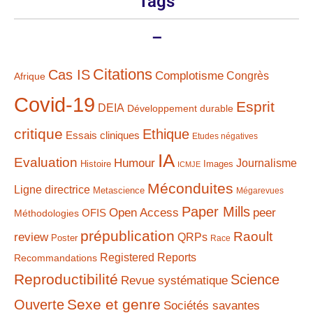
Tags
–
Citations
Cas IS
Complotisme
Congrès
Afrique
Covid-19
Esprit
DEIA
Développement durable
critique
Ethique
Essais cliniques
Etudes négatives
IA
Evaluation
Humour
Journalisme
Histoire
Images
ICMJE
Méconduites
Ligne directrice
Metascience
Mégarevues
Paper Mills
Open Access
peer
Méthodologies
OFIS
prépublication
Raoult
review
QRPs
Poster
Race
Registered Reports
Recommandations
Reproductibilité
Science
Revue systématique
Sexe et genre
Ouverte
Sociétés savantes