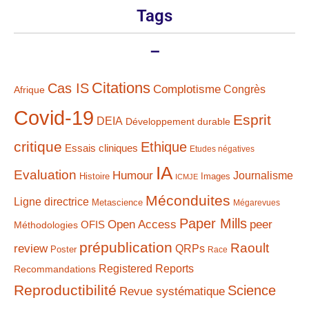
Tags
–
Citations
Cas IS
Complotisme
Congrès
Afrique
Covid-19
Esprit
DEIA
Développement durable
critique
Ethique
Essais cliniques
Etudes négatives
IA
Evaluation
Humour
Journalisme
Histoire
Images
ICMJE
Méconduites
Ligne directrice
Metascience
Mégarevues
Paper Mills
Open Access
peer
Méthodologies
OFIS
prépublication
Raoult
review
QRPs
Poster
Race
Registered Reports
Recommandations
Reproductibilité
Science
Revue systématique