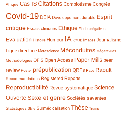
Citations
Cas IS
Complotisme
Congrès
Afrique
Covid-19
Esprit
DEIA
Développement durable
critique
Ethique
Essais cliniques
Etudes négatives
IA
Evaluation
Humour
Journalisme
Histoire
Images
ICMJE
Méconduites
Ligne directrice
Metascience
Mégarevues
Paper Mills
Open Access
peer
Méthodologies
OFIS
prépublication
Raoult
review
QRPs
Poster
Race
Registered Reports
Recommandations
Reproductibilité
Science
Revue systématique
Sexe et genre
Ouverte
Sociétés savantes
Thèse
Statistiques
Surmédicalisation
Style
Trump