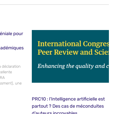
éniale pour
académiques
a déclaration
ellente
ORA
ssment), une
PRC10 : l’Intelligence artificielle est
partout ? Des cas de méconduites
d’auteurs incroyables…