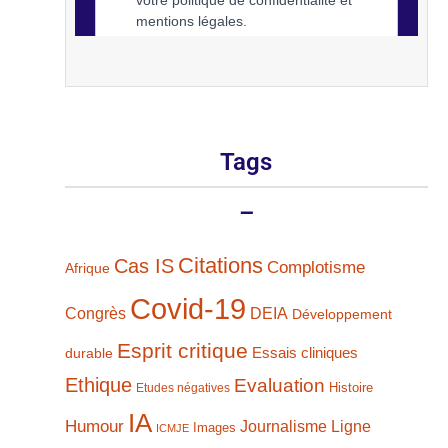
Tags
–
Citations
Cas IS
Complotisme
Afrique
Covid-19
Congrès
DEIA
Développement
Esprit critique
durable
Essais cliniques
Ethique
Evaluation
Histoire
Etudes négatives
IA
Humour
Journalisme
Ligne
Images
ICMJE