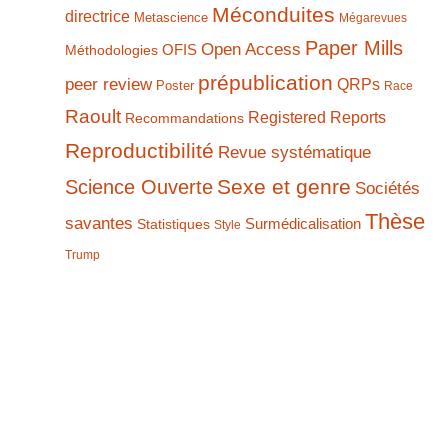
Méconduites
directrice
Metascience
Mégarevues
Paper Mills
Open Access
Méthodologies
OFIS
prépublication
peer review
QRPs
Poster
Race
Raoult
Registered Reports
Recommandations
Reproductibilité
Revue systématique
Sexe et genre
Science Ouverte
Sociétés
Thèse
savantes
Statistiques
Surmédicalisation
Style
Trump