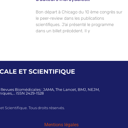
Bon départ à Chicago du 10 ème congrès sur
le peer-review dans les publications
scientifiques. J’ai présenté le programme
dans un billet précédent. Il y
ALE ET SCIENTIFIQUE
s Revues Biomédicales : JAMA, The Lancet, BMJ, NEJM,
iques,... ISSN 2429-1528
 Scientifique. Tous droits réservés.
Mentions légales