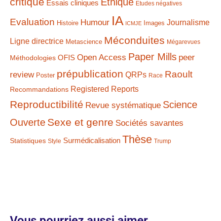
critique
Ethique
Essais cliniques
Etudes négatives
IA
Evaluation
Humour
Journalisme
Histoire
Images
ICMJE
Méconduites
Ligne directrice
Metascience
Mégarevues
Paper Mills
Open Access
peer
Méthodologies
OFIS
prépublication
Raoult
review
QRPs
Poster
Race
Registered Reports
Recommandations
Reproductibilité
Science
Revue systématique
Sexe et genre
Ouverte
Sociétés savantes
Thèse
Statistiques
Surmédicalisation
Style
Trump
Vous pourriez aussi aimer