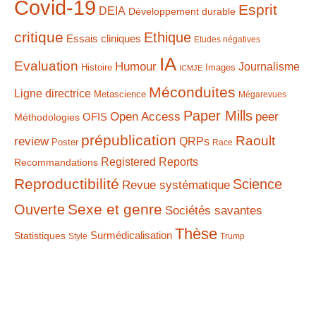
Covid-19
Esprit
DEIA
Développement durable
critique
Ethique
Essais cliniques
Etudes négatives
IA
Evaluation
Humour
Journalisme
Histoire
Images
ICMJE
Méconduites
Ligne directrice
Metascience
Mégarevues
Paper Mills
Open Access
peer
Méthodologies
OFIS
prépublication
Raoult
review
QRPs
Poster
Race
Registered Reports
Recommandations
Reproductibilité
Science
Revue systématique
Sexe et genre
Ouverte
Sociétés savantes
Thèse
Statistiques
Surmédicalisation
Style
Trump