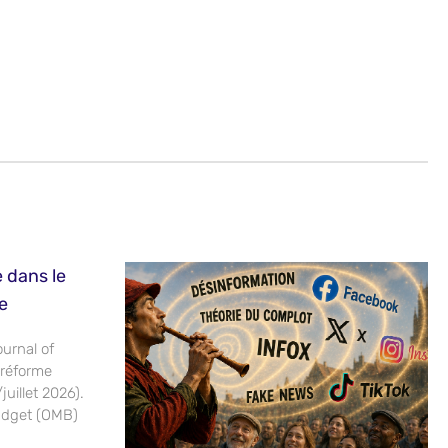
e dans le
e
urnal of
 réforme
uillet 2026).
udget (OMB)