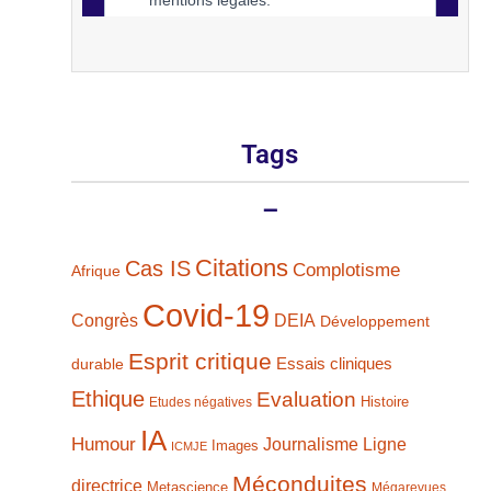
Tags
–
Citations
Cas IS
Complotisme
Afrique
Covid-19
Congrès
DEIA
Développement
Esprit critique
durable
Essais cliniques
Ethique
Evaluation
Histoire
Etudes négatives
IA
Humour
Journalisme
Ligne
Images
ICMJE
Méconduites
directrice
Metascience
Mégarevues