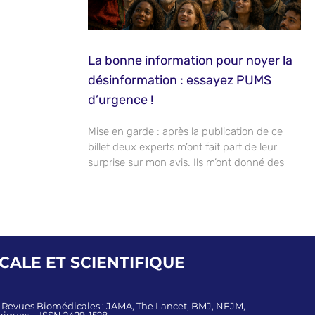
La bonne information pour noyer la
désinformation : essayez PUMS
d’urgence !
Mise en garde : après la publication de ce
billet deux experts m’ont fait part de leur
surprise sur mon avis. Ils m’ont donné des
ALE ET SCIENTIFIQUE
s Revues Biomédicales : JAMA, The Lancet, BMJ, NEJM,