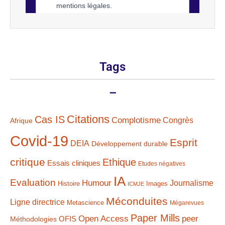
Tags
–
Citations
Cas IS
Complotisme
Congrès
Afrique
Covid-19
Esprit
DEIA
Développement durable
critique
Ethique
Essais cliniques
Etudes négatives
IA
Evaluation
Humour
Journalisme
Histoire
Images
ICMJE
Méconduites
Ligne directrice
Metascience
Mégarevues
Paper Mills
Open Access
peer
Méthodologies
OFIS