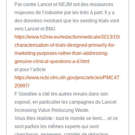
Par contre Lancet et NEJM ont des ressources
majeures de l’industrie par les tirés à part. Il y a
des données montrant que les seeding trials vont
vers Lancet et BMJ
https://www.h2mw.eu/redactionmedicale/2013/10/
characterisation-of-trials-designed-primarily-for-
marketing-purposes-rather-than-addressing-
genuine-clinical-questions-a-d.html
et pour l’article
https://www.ncbi.nlm.nih.gov/pmc/articles/PMC47
20997/
F Goodlee a cité les autres revues dans son
exposé, en particulier les campagnes du Lancet
Increasing Value Reducung Waste.
Vous êtes réaliste : tout le monde se tient… et ce
sont parfois les mêmes experts qui sont
chercheurs, reviewers, comités de rédaction,