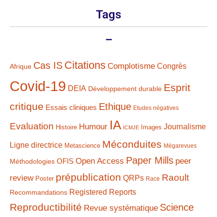
Tags
–
Citations
Cas IS
Complotisme
Congrès
Afrique
Covid-19
Esprit
DEIA
Développement durable
critique
Ethique
Essais cliniques
Etudes négatives
IA
Evaluation
Humour
Journalisme
Histoire
Images
ICMJE
Méconduites
Ligne directrice
Metascience
Mégarevues
Paper Mills
Open Access
peer
Méthodologies
OFIS
prépublication
Raoult
review
QRPs
Poster
Race
Registered Reports
Recommandations
Reproductibilité
Science
Revue systématique