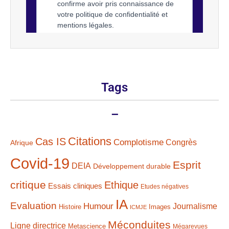
Tags
–
Citations
Cas IS
Complotisme
Congrès
Afrique
Covid-19
Esprit
DEIA
Développement durable
critique
Ethique
Essais cliniques
Etudes négatives
IA
Evaluation
Humour
Journalisme
Histoire
Images
ICMJE
Méconduites
Ligne directrice
Metascience
Mégarevues