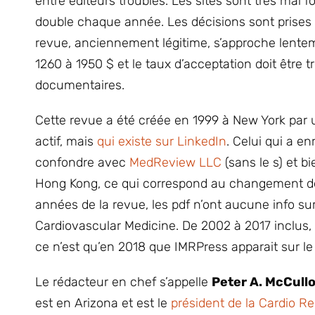
entre éditeurs troubles. Les sites sont très mal f
double chaque année. Les décisions sont prises 
revue, anciennement légitime, s’approche lente
1260 à 1950 $ et le taux d’acceptation doit être t
documentaires.
Cette revue a été créée en 1999 à New York par 
actif, mais
qui existe sur LinkedIn
. Celui qui a e
confondre avec
MedReview LLC
(sans le s) et bi
Hong Kong, ce qui correspond au changement de 
années de la revue, les pdf n’ont aucune info su
Cardiovascular Medicine. De 2002 à 2017 inclus
ce n’est qu’en 2018 que IMRPress apparait sur le f
Le rédacteur en chef s’appelle
Peter A. McCul
est en Arizona et est le
président de la Cardio R