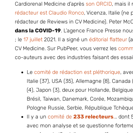
Cardiorenal Medicine d’après
son ORCID
, mais il
rédacteur est Claudio Ronco
, Vicenza, Italie (n
rédacteur de Reviews in CV Medicine). Peter Mc
dans la COVID-19
. L’agence France Presse nou
; le
17 juillet
2021. Il a signé un
éditorial flatteur
(a
CV Medicine. Sur PubPeer, vous verrez les
comme
co-auteurs avec des industries faisant des essa
Le
comité de rédaction est pléthorique
, av
Italie (37), USA (35), Allemagne (8), Canada
(4), Japon (3), deux pour Hollande, Belgique
Brésil, Taiwan, Danemark, Corée, Mozambique
Pologne Russie, Serbie, République Tchèque
Il y a un
comité de
233 relecteurs
.
.. dont 
avec mon analyse et se questionne fortemen