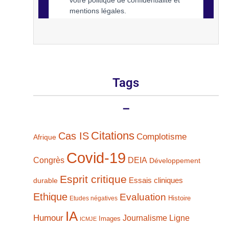
Tags
–
Citations
Cas IS
Complotisme
Afrique
Covid-19
Congrès
DEIA
Développement
Esprit critique
durable
Essais cliniques
Ethique
Evaluation
Histoire
Etudes négatives
IA
Humour
Journalisme
Ligne
Images
ICMJE