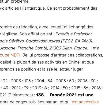
est un problème.
d’articles ! Fantastique. Ce sont probablement des
mité de rédaction, avec lequel j’ai échangé des
légitime. Son affiliation est :
Emeritus Professor
ogie Cérébro-Cardiovasculaires (PEC2, EA 7460),
ourgogne-Franche Comté, 21000 Dijon, France.
Il m’a
groupe MDPI
. Je lui propose d’arrêter ces collaborations,
alisé la plupart de ses activités en Chine, et que
prends sa position et laisse le lecteur juger.
 92 ; 2003 : 105 ; 2004 : 54 ; 2005 : 50 ; 2006 : 30 ;
: 49 ; 2012 : 39 ; 2013 : 8 ; 2014 : 50 ; 2015 : 36 ; 2016 :
021 (3 trimestres) :
135… l’année 2021 est une
bre de pages publiées par an, et qui
est accessible