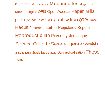
Méconduites
directrice
Metascience
Mégarevues
Paper Mills
Open Access
Méthodologies
OFIS
prépublication
peer review
QRPs
Poster
Race
Raoult
Registered Reports
Recommandations
Reproductibilité
Revue systématique
Sexe et genre
Science Ouverte
Sociétés
Thèse
savantes
Statistiques
Surmédicalisation
Style
Trump