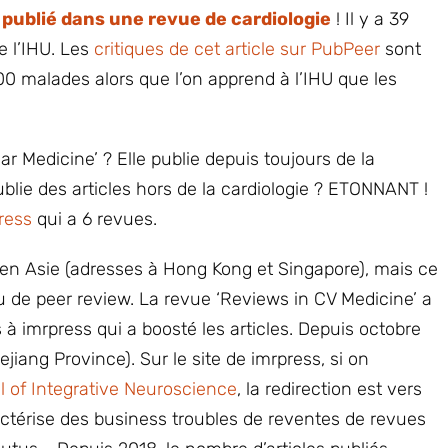
é
publié dans une revue de cardiologie
! Il y a 39
e l’IHU. Les
critiques de cet article sur PubPeer
sont
00 malades alors que l’on apprend à l’IHU que les
r Medicine’ ? Elle publie depuis toujours de la
blie des articles hors de la cardiologie ? ETONNANT !
ress
qui a 6 revues.
 en Asie (adresses à Hong Kong et Singapore), mais ce
u de peer review. La revue ‘Reviews in CV Medicine’ a
 imrpress qui a boosté les articles. Depuis octobre
jiang Province). Sur le site de imrpress, si on
l of Integrative Neuroscience
, la redirection est vers
actérise des business troubles de reventes de revues