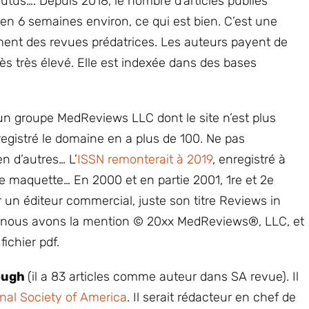
outus…. Depuis 2018, le nombre d’articles publiés
en 6 semaines environ, ce qui est bien. C’est une
ment des revues prédatrices. Les auteurs payent de
rès très élevé. Elle est indexée dans des bases
un groupe MedReviews LLC dont le site n’est plus
nregistré le domaine en a plus de 100. Ne pas
en d’autres… L’
ISSN remonterait à 2019
, enregistré à
maquette… En 2000 et en partie 2001, 1re et 2e
r un éditeur commercial, juste son titre Reviews in
, nous avons la mention © 20xx MedReviews®, LLC, et
ichier pdf.
lough
(il a 83 articles comme auteur dans SA revue). Il
enal Society of America
. Il serait rédacteur en chef de