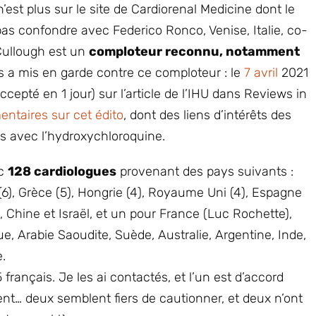
 n’est plus sur le site de Cardiorenal Medicine dont le
e pas confondre avec Federico Ronco, Venise, Italie, co-
Cullough est un
comploteur reconnu, notamment
s a mis en garde contre ce comploteur : le
7 avril
2021
ccepté en 1 jour) sur l’article de l’IHU dans Reviews in
ntaires sur cet édito
, dont des liens d’intérêts des
is avec l’hydroxychloroquine.
ec
128 cardiologues
provenant des pays suivants :
 (6), Grèce (5), Hongrie (4), Royaume Uni (4), Espagne
, Chine et Israël, et un pour France (Luc Rochette),
, Arabie Saoudite, Suède, Australie, Argentine, Inde,
.
5 français. Je les ai contactés, et l’un est d’accord
t… deux semblent fiers de cautionner, et deux n’ont