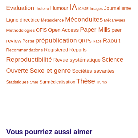
IA
Evaluation
Humour
Journalisme
Histoire
Images
ICMJE
Méconduites
Ligne directrice
Metascience
Mégarevues
Paper Mills
Open Access
peer
Méthodologies
OFIS
prépublication
Raoult
review
QRPs
Poster
Race
Registered Reports
Recommandations
Reproductibilité
Science
Revue systématique
Sexe et genre
Ouverte
Sociétés savantes
Thèse
Statistiques
Surmédicalisation
Style
Trump
Vous pourriez aussi aimer